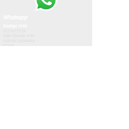
Whatsapp
Rodrigo Ortiz
5512677216
Calle Otavalo #40
Colonia Lindavista
07300
Gustavo A. Madero
CDMX
​México
Síguenos